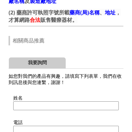
廠名稱
及
製造廠地址
(2)
藥商
許可執照字號所載
藥商(局)名稱
、
地址
，
才算網路
合法
販售醫療器材。
相關商品推薦
我要詢問
如您對我們的產品有興趣，請填寫下列表單，我們在收
到訊息後與您連繫，謝謝！
姓名
電話