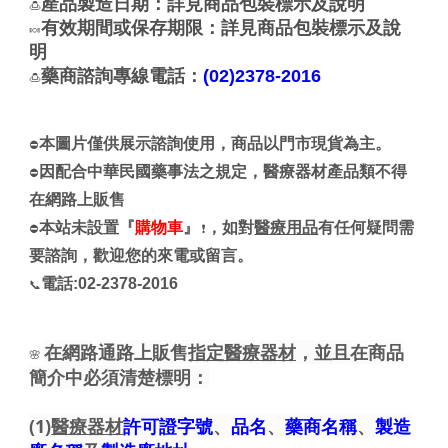
產品製造日期：詳見商品包裝標示及說明
🍮
有效期間或保存期限：詳見商品包裝標示及說
🍬
明
藥商諮詢專線電話：
(02)2378-2016
🍮
本圖片僅供展示諮詢使用，商品以門市現貨為主。
⛔
因配合中華民國藥事法之規定，醫療器材產品類不得
⛔
在網路上販售
本站未設置『
購物車
』
，如對
醫療用品
有任何疑問需
⛔
❗
要諮詢，歡迎您的來電或留言。
電話:02-2378-2016
📞
在網路通路上販售
指定醫療器材
，並且在商品
🌸
簡介中必須清楚標明：
(1)
醫療器材
許可證字號
、
品名
、
藥商名稱
、
製造