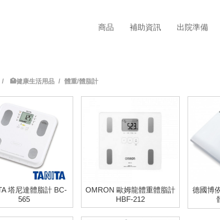
商品
補助資訊
出院準備
/
🏥健康生活用品
/ 體重/體脂計
ITA 塔尼達體脂計 BC-
OMRON 歐姆龍體重體脂計
德國博依
565
HBF-212