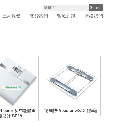
Search
三高保健
關於我們
醫療新訊
聯絡我們
beurer 多功能體重
德國博依beurer GS12 體重計
體脂計 BF18