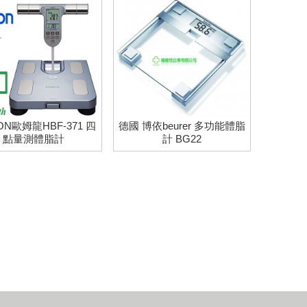
ON歐姆龍HBF-371 四
德國 博依beurer 多功能體脂
點量測體脂計
計 BG22