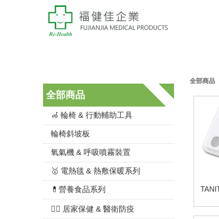
全部商品
全部商品
🦽 輪椅 & 行動輔助工具
輪椅斜坡板
氧氣機 & 呼吸噴霧裝置
🥇 電熱毯 & 熱敷保暖系列
TAN
💊營養食品系列
👨‍⚕️ 居家保健 & 醫衛防疫