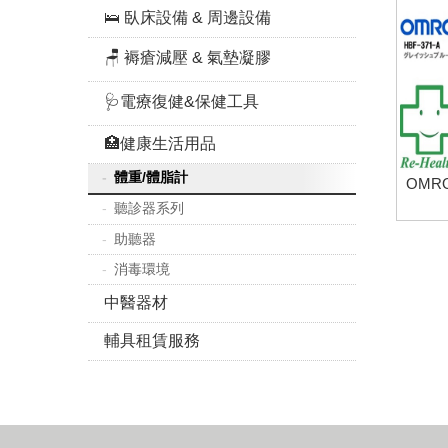
🛌 臥床設備 & 周邊設備
🪑 褥瘡減壓 & 氣墊凝膠
🩺電療復健&保健工具
🏥健康生活用品
體重/體脂計
OMR
聽診器系列
助聽器
消毒環境
中醫器材
輔具租賃服務