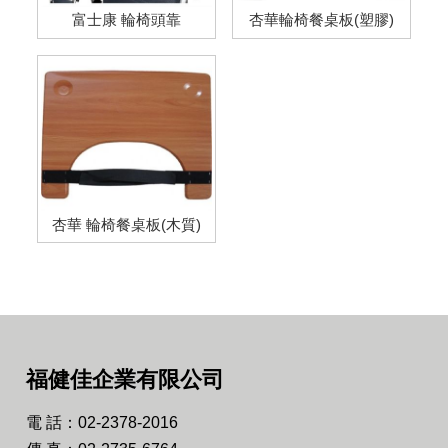
富士康 輪椅頭靠
杏華輪椅餐桌板(塑膠)
杏華 輪椅餐桌板(木質)
福健佳企業有限公司
電 話：02-2378-2016