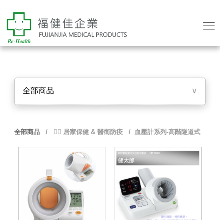
全部商品
∨
全部商品
/
👨‍⚕️ 居家保健 & 醫衛防疫
/ 血壓計系列-高階隧道式