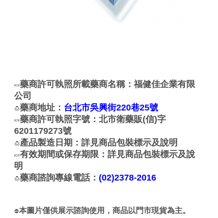
藥商許可執照所載藥商名稱：福健佳企業有限
🍬
公司
藥商地址：
台北市吳興街220巷25號
🍮
藥商許可執照字號：北市衛藥販(信)字
🍬
6201179273號
產品製造日期：詳見商品包裝標示及說明
🍮
有效期間或保存期限：詳見商品包裝標示及說
🍬
明
藥商諮詢專線電話：
(02)2378-2016
🍮
本圖片僅供展示諮詢使用，商品以門市現貨為主。
⛔