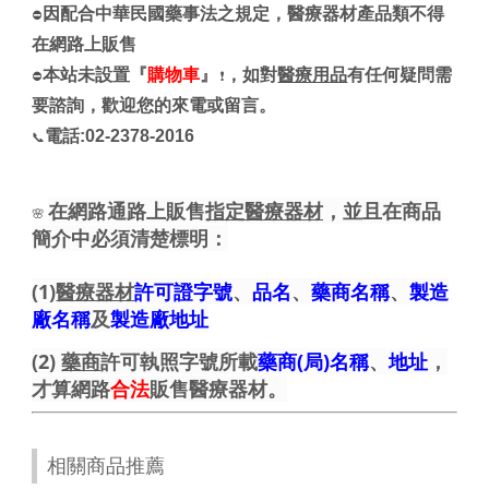
因配合中華民國藥事法之規定，醫療器材產品類不得
⛔
在網路上販售
本站未設置『
購物車
』
，如對
醫療用品
有任何疑問需
⛔
❗
要諮詢，歡迎您的來電或留言。
電話:02-2378-2016
📞
在網路通路上販售
指定醫療器材
，並且在商品
🌸
簡介中必須清楚標明：
(1)
醫療器材
許可證字號
、
品名
、
藥商名稱
、
製造
廠名稱
及
製造廠地址
(2)
藥商
許可執照字號所載
藥商(局)名稱
、
地址
，
才算網路
合法
販售醫療器材。
相關商品推薦