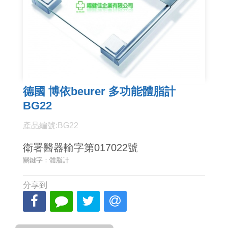
德國 博依beurer 多功能體脂計
BG22
產品編號:BG22
衛署醫器輸字第017022號
關鍵字：體脂計
分享到