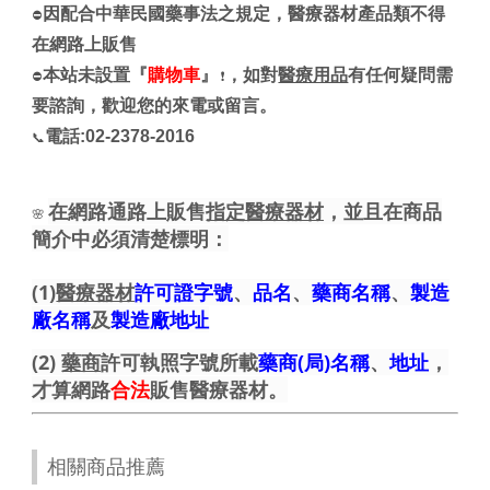
因配合中華民國藥事法之規定，醫療器材產品類不得
⛔
在網路上販售
本站未設置『
購物車
』
，如對
醫療用品
有任何疑問需
⛔
❗
要諮詢，歡迎您的來電或留言。
電話:02-2378-2016
📞
在網路通路上販售
指定醫療器材
，並且在商品
🌸
簡介中必須清楚標明：
(1)
醫療器材
許可證字號
、
品名
、
藥商名稱
、
製造
廠名稱
及
製造廠地址
(2)
藥商
許可執照字號所載
藥商(局)名稱
、
地址
，
才算網路
合法
販售醫療器材。
相關商品推薦