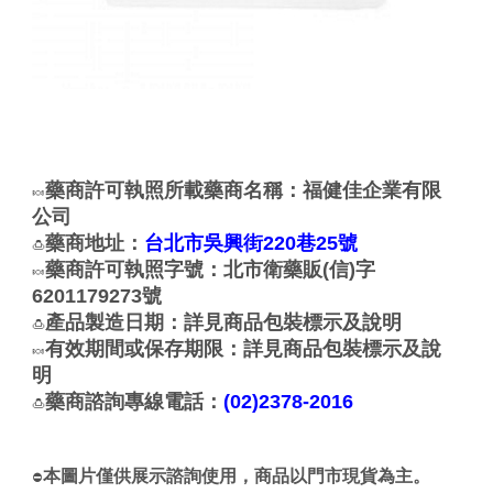
藥商許可執照所載藥商名稱：福健佳企業有限
🍬
公司
藥商地址：
台北市吳興街220巷25號
🍮
藥商許可執照字號：北市衛藥販(信)字
🍬
6201179273號
產品製造日期：詳見商品包裝標示及說明
🍮
有效期間或保存期限：詳見商品包裝標示及說
🍬
明
藥商諮詢專線電話：
(02)2378-2016
🍮
本圖片僅供展示諮詢使用，商品以門市現貨為主。
⛔