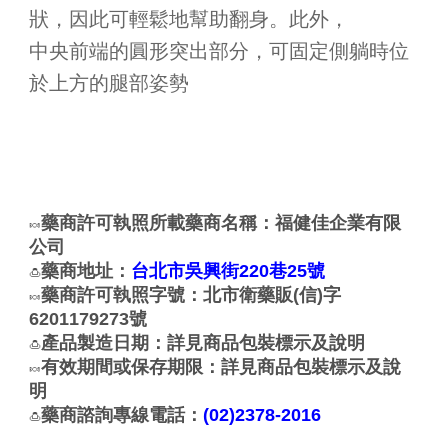
狀，因此可輕鬆地幫助翻身。此外，
中央前端的圓形突出部分，可固定側躺時位
於上方的腿部姿勢
藥商許可執照所載藥商名稱：福健佳企業有限
🍬
公司
藥商地址：
台北市吳興街220巷25號
🍮
藥商許可執照字號：北市衛藥販(信)字
🍬
6201179273號
產品製造日期：詳見商品包裝標示及說明
🍮
有效期間或保存期限：詳見商品包裝標示及說
🍬
明
藥商諮詢專線電話：
(02)2378-2016
🍮