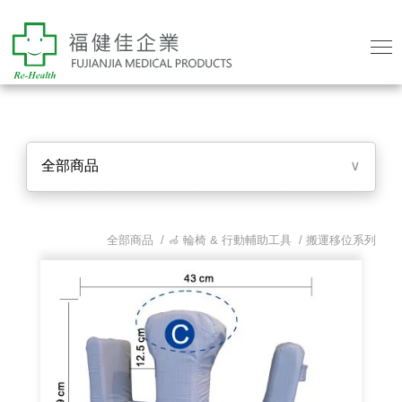
全部商品
∨
全部商品 /
🦽 輪椅 & 行動輔助工具
/
搬運移位系列