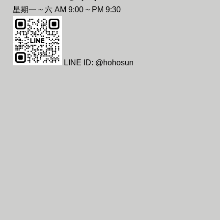
星期一 ~ 六 AM 9:00 ~ PM 9:30
LINE ID: @hohosun