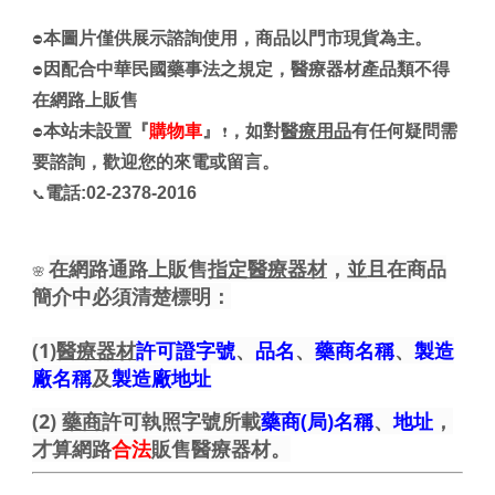
本圖片僅供展示諮詢使用，商品以門市現貨為主。
⛔
因配合中華民國藥事法之規定，醫療器材產品類不得
⛔
在網路上販售
本站未設置『
購物車
』
，如對
醫療用品
有任何疑問需
⛔
❗
要諮詢，歡迎您的來電或留言。
電話:02-2378-2016
📞
在網路通路上販售
指定醫療器材
，並且在商品
🌸
簡介中必須清楚標明：
(1)
醫療器材
許可證字號
、
品名
、
藥商名稱
、
製造
廠名稱
及
製造廠地址
(2)
藥商
許可執照字號所載
藥商(局)名稱
、
地址
，
才算網路
合法
販售醫療器材。