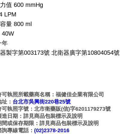
力值
600 mmHg
4 LPM
容量
800 ml
40W
一年
器製字第003173號 北衛器廣字第10804054號
許可執照所載藥商名稱：福健佳企業有限公司
地址：
台北市吳興街220巷25號
可執照字號：北市衛藥販(信)字6201179273號
製造日期：詳見商品包裝標示及說明
期間或保存期限：詳見商品包裝標示及說明
諮詢專線電話：
(02)2378-2016