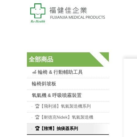
全部商品
🦽 輪椅 & 行動輔助工具
輪椅斜坡板
氧氣機 & 呼吸噴霧裝置
🏆【飛利浦】氧氣製造機系列
🏆【耐德克Nidek】氧氣製造機
🏆【雃博】抽痰器系列