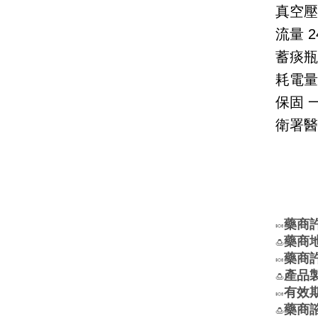
真空壓
流量
2
蓄痰瓶
耗電量
保固
衛署醫
藥商
🍬
藥商
🍮
藥商許
🍬
產品
🍮
有效
🍬
藥商
🍮