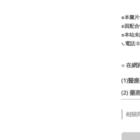
本圖片
⛔
因配合
⛔
本站未
⛔
電話:02
📞
在網
🌸
(1)
醫療
(2)
藥
相關