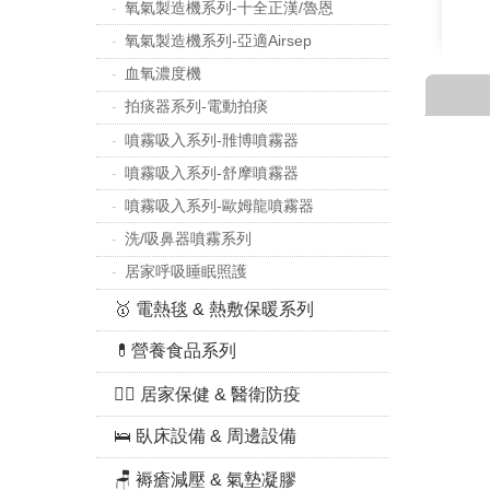
氧氣製造機系列-十全正漢/魯恩
氧氣製造機系列-亞適Airsep
血氧濃度機
拍痰器系列-電動拍痰
噴霧吸入系列-雃博噴霧器
噴霧吸入系列-舒摩噴霧器
噴霧吸入系列-歐姆龍噴霧器
洗/吸鼻器噴霧系列
居家呼吸睡眠照護
🥇 電熱毯 & 熱敷保暖系列
💊營養食品系列
👨‍⚕️ 居家保健 & 醫衛防疫
🛌 臥床設備 & 周邊設備
🪑 褥瘡減壓 & 氣墊凝膠