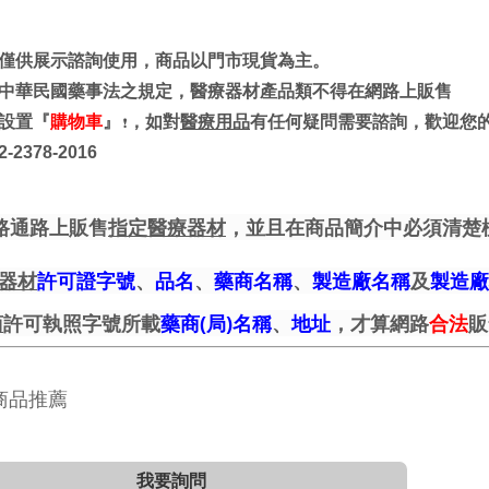
僅供展示諮詢使用，商品以門市現貨為主。
中華民國藥事法之規定，醫療器材產品類不得在網路上販售
設置『
購物車
』
，如對
醫療用品
有任何疑問需要諮詢，歡迎您
❗
-2378-2016
路通路上販售
指定醫療器材
，並且在商品簡介中必須清楚
器材
許可證字號
、
品名
、
藥商名稱
、
製造廠名稱
及
製造廠
商
許可執照字號所載
藥商(局)名稱
、
地址
，才算網路
合法
販
商品推薦
我要詢問