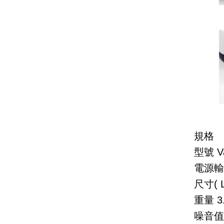
規格
型號
V
電源輸
尺寸( L
重量
3
噪音值