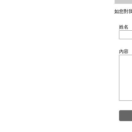
如您對
姓名
內容