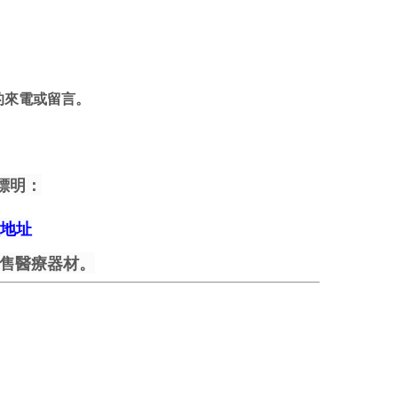
的來電或留言。
標明：
地址
售醫療器材。