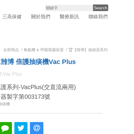
Search
三高保健
關於我們
醫療新訊
聯絡我們
全部商品 /
氧氣機 & 呼吸噴霧裝置
/
🏆【雃博】抽痰器系列
X雃博 倍護抽痰機Vac Plus
Vac Plus
護系列-VacPlus(交直流兩用)
器製字第003173號
抽痰機