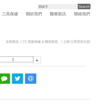
Search
三高保健
關於我們
醫療新訊
聯絡我們
全部商品 /
👨‍⚕️ 居家保健 & 醫衛防疫
/
🥇😷 口罩系列介紹
+