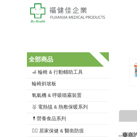
全部商品
🦽 輪椅 & 行動輔助工具
輪椅斜坡板
氧氣機 & 呼吸噴霧裝置
🥇 電熱毯 & 熱敷保暖系列
💊營養食品系列
👨‍⚕️ 居家保健 & 醫衛防疫
藥商
🍬