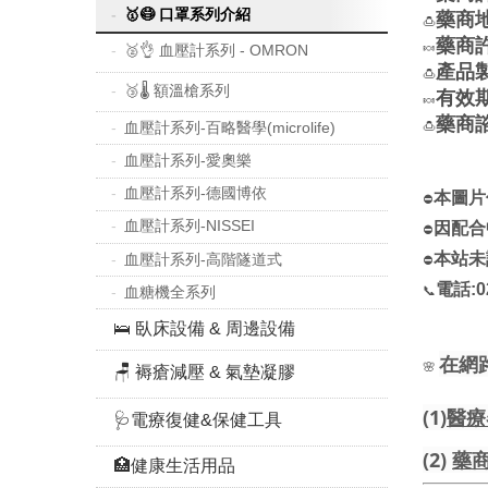
🥇😷 口罩系列介紹
藥商
🍮
藥商許
🍬
🥈👌 血壓計系列 - OMRON
產品
🍮
🥉🌡 額溫槍系列
有效
🍬
藥商
血壓計系列-百略醫學(microlife)
🍮
血壓計系列-愛奧樂
血壓計系列-德國博依
本圖片
⛔
血壓計系列-NISSEI
因配合
⛔
本站未
血壓計系列-高階隧道式
⛔
電話:02
血糖機全系列
📞
🛌 臥床設備 & 周邊設備
在網
🌸
🪑 褥瘡減壓 & 氣墊凝膠
(1)
醫療
🩺電療復健&保健工具
(2)
藥
🏥健康生活用品