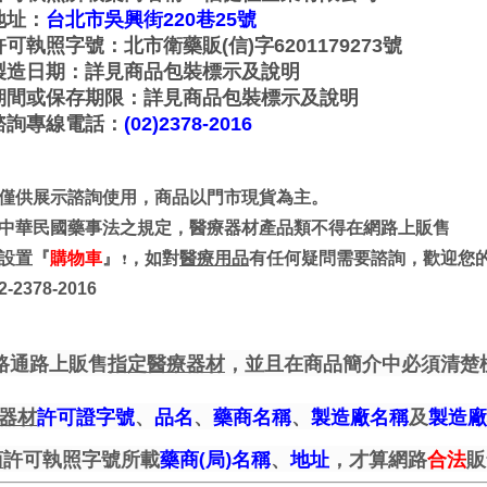
地址：
台北市吳興街220巷25號
可執照字號：北市衛藥販(信)字6201179273號
製造日期：詳見商品包裝標示及說明
期間或保存期限：詳見商品包裝標示及說明
諮詢專線電話：
(02)2378-2016
僅供展示諮詢使用，商品以門市現貨為主。
中華民國藥事法之規定，醫療器材產品類不得在網路上販售
設置『
購物車
』
，如對
醫療用品
有任何疑問需要諮詢，歡迎您
❗
-2378-2016
路通路上販售
指定醫療器材
，並且在商品簡介中必須清楚
器材
許可證字號
、
品名
、
藥商名稱
、
製造廠名稱
及
製造廠
商
許可執照字號所載
藥商(局)名稱
、
地址
，才算網路
合法
販