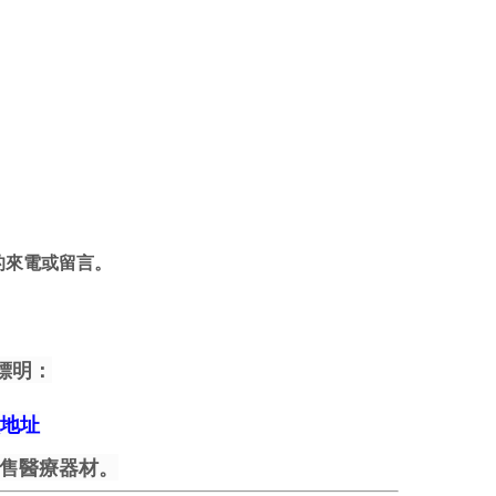
的來電或留言。
標明：
地址
售醫療器材。