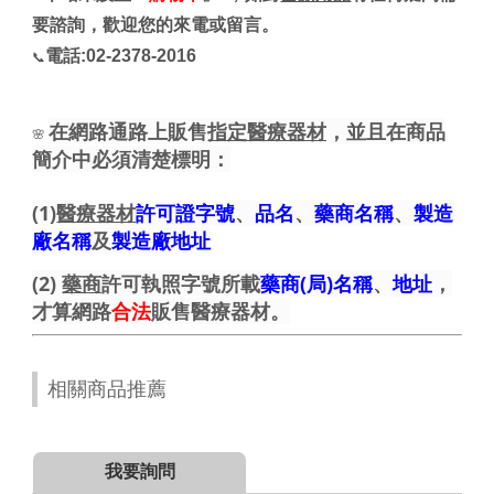
要諮詢，歡迎您的來電或留言。
電話:02-2378-2016
📞
在網路通路上販售
指定醫療器材
，並且在商品
🌸
簡介中必須清楚標明：
(1)
醫療器材
許可證字號
、
品名
、
藥商名稱
、
製造
廠名稱
及
製造廠地址
(2)
藥商
許可執照字號所載
藥商(局)名稱
、
地址
，
才算網路
合法
販售醫療器材。
相關商品推薦
我要詢問