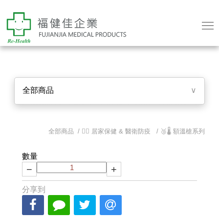
全部商品
∨
全部商品 /
👨‍⚕️ 居家保健 & 醫衛防疫
/
🥉🌡 額溫槍系列
數量
−
+
分享到