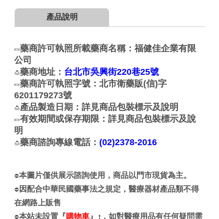
產品說明
藥商許可執照所載藥商名稱：福健佳企業有限
🍬
公司
藥商地址：
台北市吳興街220巷25號
🍮
藥商許可執照字號：北市衛藥販(信)字
🍬
6201179273號
產品製造日期：詳見商品包裝標示及說明
🍮
有效期間或保存期限：詳見商品包裝標示及說
🍬
明
藥商諮詢專線電話：
(02)2378-2016
🍮
本圖片僅供展示諮詢使用，商品以門市現貨為主。
⛔
因配合中華民國藥事法之規定，醫療器材產品類不得
⛔
在網路上販售
本站未設置『
購物車
』
，如對
醫療用品
有任何疑問需
⛔
❗