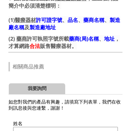
簡介中必須清楚標明：
(1)
醫療器材
許可證字號
、
品名
、
藥商名稱
、
製造
廠名稱
及
製造廠地址
(2)
藥商
許可執照字號所載
藥商(局)名稱
、
地址
，
才算網路
合法
販售醫療器材。
相關商品推薦
我要詢問
如您對我們的產品有興趣，請填寫下列表單，我們在收
到訊息後與您連繫，謝謝！
姓名