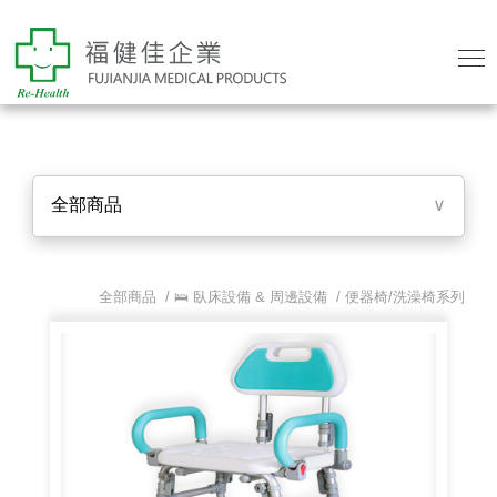
全部商品
∨
全部商品 /
🛌 臥床設備 & 周邊設備
/
便器椅/洗澡椅系列