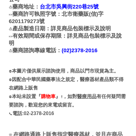
藥商地址：
台北市吳興街220巷25號
🍮
藥商許可執照字號：北市衛藥販(信)字
🍬
6201179273號
產品製造日期：詳見商品包裝標示及說明
🍮
有效期間或保存期限：詳見商品包裝標示及說
🍬
明
藥商諮詢專線電話：
(02)2378-2016
🍮
本圖片僅供展示諮詢使用，商品以門市現貨為主。
⛔
因配合中華民國藥事法之規定，醫療器材產品類不得
⛔
在網路上販售
本站未設置『
購物車
』
，如對
醫療用品
有任何疑問需
⛔
❗
要諮詢，歡迎您的來電或留言。
電話:02-2378-2016
📞
在網路通路上販售
指定醫療器材
，並且在商品
🌸