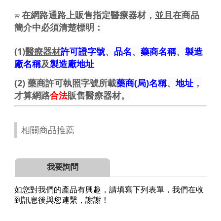
在網路通路上販售
指定醫療器材
，並且在商品
🌸
簡介中必須清楚標明：
(1)
醫療器材
許可證字號
、
品名
、
藥商名稱
、
製造
廠名稱
及
製造廠地址
(2)
藥商
許可執照字號所載
藥商(局)名稱
、
地址
，
才算網路
合法
販售醫療器材。
相關商品推薦
我要詢問
如您對我們的產品有興趣，請填寫下列表單，我們在收
到訊息後與您連繫，謝謝！