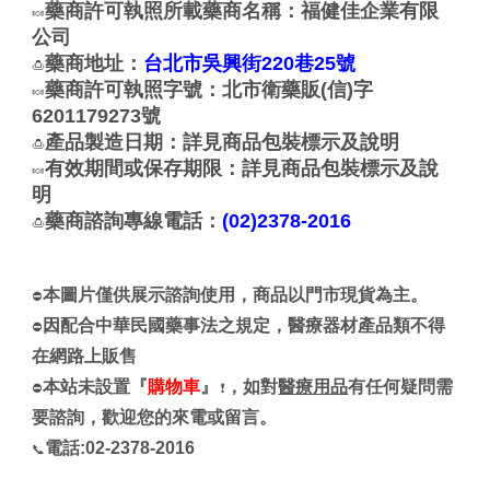
藥商許可執照所載藥商名稱：福健佳企業有限
🍬
公司
藥商地址：
台北市吳興街220巷25號
🍮
藥商許可執照字號：北市衛藥販(信)字
🍬
6201179273號
產品製造日期：詳見商品包裝標示及說明
🍮
有效期間或保存期限：詳見商品包裝標示及說
🍬
明
藥商諮詢專線電話：
(02)2378-2016
🍮
本圖片僅供展示諮詢使用，商品以門市現貨為主。
⛔
因配合中華民國藥事法之規定，醫療器材產品類不得
⛔
在網路上販售
本站未設置『
購物車
』
，如對
醫療用品
有任何疑問需
⛔
❗
要諮詢，歡迎您的來電或留言。
電話:02-2378-2016
📞