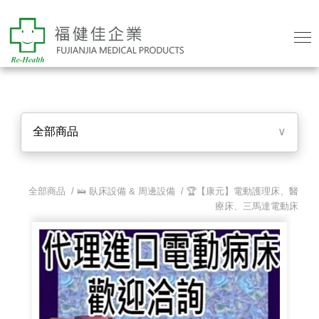
全部商品
∨
全部商品 /
🛌 臥床設備 & 周邊設備
/
🏆【康元】電動護理床、醫
療床、三馬達電動床