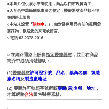
本圖片僅供展示諮詢使用，商品以門市現貨為主。
⛔
因配合中華民國藥事法之規定，醫療器材產品類不得
⛔
在網路上販售
本站未設置『
購物車
』
，如對
醫療用品
有任何疑問需
⛔
❗
要諮詢，歡迎您的來電或留言。
電話:02-2378-2016
📞
在網路通路上販售
指定醫療器材
，並且在商品
🌸
簡介中必須清楚標明：
(1)
醫療器材
許可證字號
、
品名
、
藥商名稱
、
製造
廠名稱
及
製造廠地址
(2)
藥商
許可執照字號所載
藥商(局)名稱
、
地址
，
才算網路
合法
販售醫療器材。