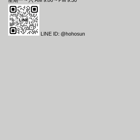
星期一 ~ 六 AM 9:00 ~ PM 9:30
LINE ID: @hohosun