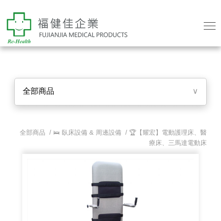
全部商品
∨
全部商品 /
🛌 臥床設備 & 周邊設備
/
🏆【耀宏】電動護理床、醫
療床、三馬達電動床