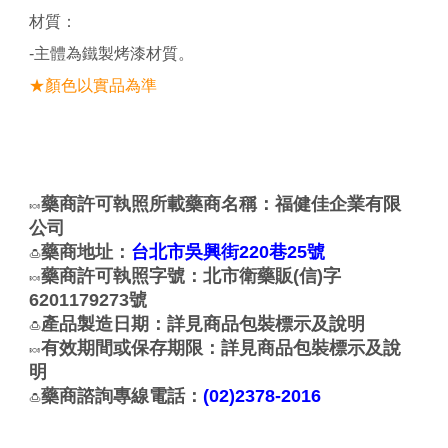
材質：
-主體為鐵製烤漆材質。
★顏色以實品為準
藥商許可執照所載藥商名稱：福健佳企業有限
🍬
公司
藥商地址：
台北市吳興街220巷25號
🍮
藥商許可執照字號：北市衛藥販(信)字
🍬
6201179273號
產品製造日期：詳見商品包裝標示及說明
🍮
有效期間或保存期限：詳見商品包裝標示及說
🍬
明
藥商諮詢專線電話：
(02)2378-2016
🍮