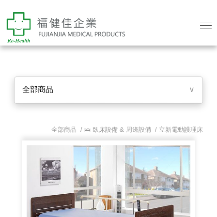
全部商品
∨
全部商品 /
🛌 臥床設備 & 周邊設備
/
立新電動護理床