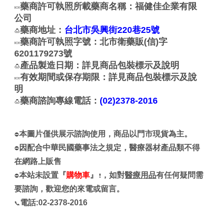
藥商許可執照所載藥商名稱：福健佳企業有限
🍬
公司
藥商地址：
台北市吳興街220巷25號
🍮
藥商許可執照字號：北市衛藥販(信)字
🍬
6201179273號
產品製造日期：詳見商品包裝標示及說明
🍮
有效期間或保存期限：詳見商品包裝標示及說
🍬
明
藥商諮詢專線電話：
(02)2378-2016
🍮
本圖片僅供展示諮詢使用，商品以門市現貨為主。
⛔
因配合中華民國藥事法之規定，醫療器材產品類不得
⛔
在網路上販售
本站未設置『
購物車
』
，如對
醫療用品
有任何疑問需
⛔
❗
要諮詢，歡迎您的來電或留言。
電話:02-2378-2016
📞