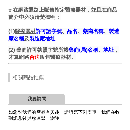
在網路通路上販售
指定醫療器材
，並且在商品
🌸
簡介中必須清楚標明：
(1)
醫療器材
許可證字號
、
品名
、
藥商名稱
、
製造
廠名稱
及
製造廠地址
(2)
藥商
許可執照字號所載
藥商(局)名稱
、
地址
，
才算網路
合法
販售醫療器材。
相關商品推薦
我要詢問
如您對我們的產品有興趣，請填寫下列表單，我們在收
到訊息後與您連繫，謝謝！