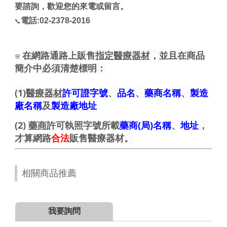
要諮詢，歡迎您的來電或留言。
電話:02-2378-2016
📞
在網路通路上販售
指定醫療器材
，並且在商品
🌸
簡介中必須清楚標明：
(1)
醫療器材
許可證字號
、
品名
、
藥商名稱
、
製造
廠名稱
及
製造廠地址
(2)
藥商
許可執照字號所載
藥商(局)名稱
、
地址
，
才算網路
合法
販售醫療器材。
相關商品推薦
我要詢問