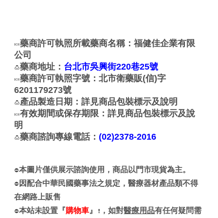
藥商許可執照所載藥商名稱：福健佳企業有限
🍬
公司
藥商地址：
台北市吳興街220巷25號
🍮
藥商許可執照字號：北市衛藥販(信)字
🍬
6201179273號
產品製造日期：詳見商品包裝標示及說明
🍮
有效期間或保存期限：詳見商品包裝標示及說
🍬
明
藥商諮詢專線電話：
(02)2378-2016
🍮
本圖片僅供展示諮詢使用，商品以門市現貨為主。
⛔
因配合中華民國藥事法之規定，醫療器材產品類不得
⛔
在網路上販售
本站未設置『
購物車
』
，如對
醫療用品
有任何疑問需
⛔
❗