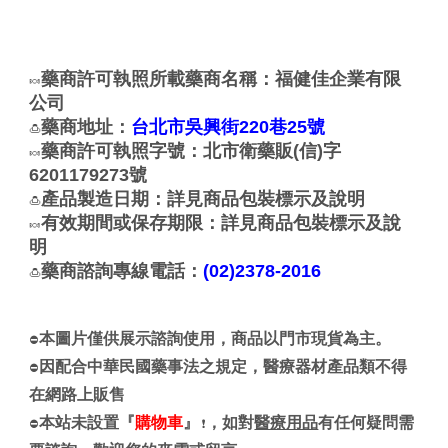
藥商許可執照所載藥商名稱：福健佳企業有限
🍬
公司
藥商地址：
台北市吳興街220巷25號
🍮
藥商許可執照字號：北市衛藥販(信)字
🍬
6201179273號
產品製造日期：詳見商品包裝標示及說明
🍮
有效期間或保存期限：詳見商品包裝標示及說
🍬
明
藥商諮詢專線電話：
(02)2378-2016
🍮
本圖片僅供展示諮詢使用，商品以門市現貨為主。
⛔
因配合中華民國藥事法之規定，醫療器材產品類不得
⛔
在網路上販售
本站未設置『
購物車
』
，如對
醫療用品
有任何疑問需
⛔
❗