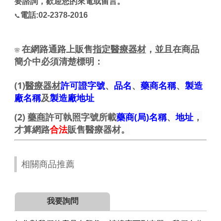
要諮詢，歡迎您的來電或留言。
電話:02-2378-2016
📞
在網路通路上販售
指定醫療器材
，並且在商品
🌸
簡介中必須清楚標明：
(1)
醫療器材
許可證字號
、
品名
、
藥商名稱
、
製造
廠名稱
及
製造廠地址
(2)
藥商
許可執照字號所載
藥商(局)名稱
、
地址
，
才算網路
合法
販售醫療器材。
相關商品推薦
我要詢問