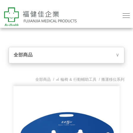
全部商品
∨
全部商品 /
🦽 輪椅 & 行動輔助工具
/
搬運移位系列