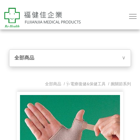
全部商品
∨
全部商品 /
🩺電療復健&保健工具
/
腕關節系列