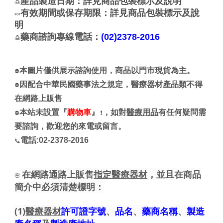
產品製造日期：詳見商品包裝標示及說明
🍮
有效期間或保存期限：詳見商品包裝標示及說
🍬
明
藥商諮詢專線電話：
(02)2378-2016
🍮
本圖片僅供展示諮詢使用，商品以門市現貨為主。
⛔
因配合中華民國藥事法之規定，醫療器材產品類不得
⛔
在網路上販售
本站未設置『
購物車
』
，如對
醫療用品
有任何疑問需
⛔
❗
要諮詢，歡迎您的來電或留言。
電話:02-2378-2016
📞
在網路通路上販售
指定醫療器材
，並且在商品
🌸
簡介中必須清楚標明：
(1)
醫療器材
許可證字號
、
品名
、
藥商名稱
、
製造