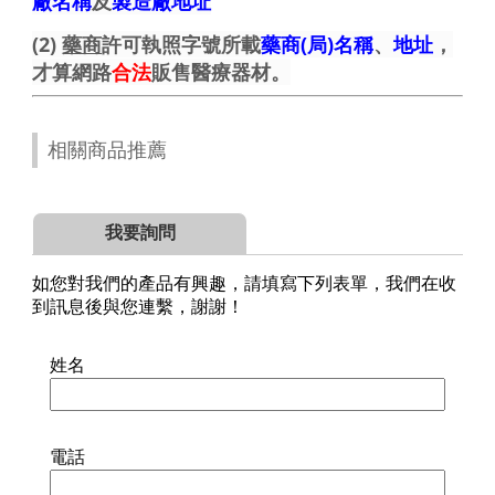
廠名稱
及
製造廠地址
(2)
藥商
許可執照字號所載
藥商(局)名稱
、
地址
，
才算網路
合法
販售醫療器材。
相關商品推薦
我要詢問
如您對我們的產品有興趣，請填寫下列表單，我們在收
到訊息後與您連繫，謝謝！
姓名
電話