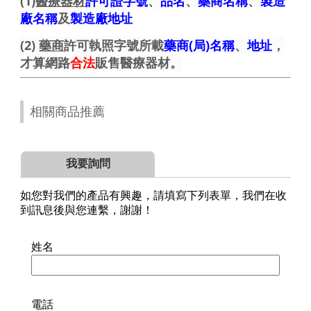
(1)
醫療器材
許可證字號
、
品名
、
藥商名稱
、
製造
廠名稱
及
製造廠地址
(2)
藥商
許可執照字號所載
藥商(局)名稱
、
地址
，
才算網路
合法
販售醫療器材。
相關商品推薦
我要詢問
如您對我們的產品有興趣，請填寫下列表單，我們在收
到訊息後與您連繫，謝謝！
姓名
電話