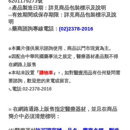
6201179273號
產品製造日期：詳見商品包裝標示及說明
🍮
有效期間或保存期限：詳見商品包裝標示及說
🍬
明
藥商諮詢專線電話：
(02)2378-2016
🍮
本圖片僅供展示諮詢使用，商品以門市現貨為主。
⛔
因配合中華民國藥事法之規定，醫療器材產品類不得
⛔
在網路上販售
本站未設置『
購物車
』
，如對
醫療用品
有任何疑問需
⛔
❗
要諮詢，歡迎您的來電或留言。
電話:02-2378-2016
📞
在網路通路上販售
指定醫療器材
，並且在商品
🌸
簡介中必須清楚標明：