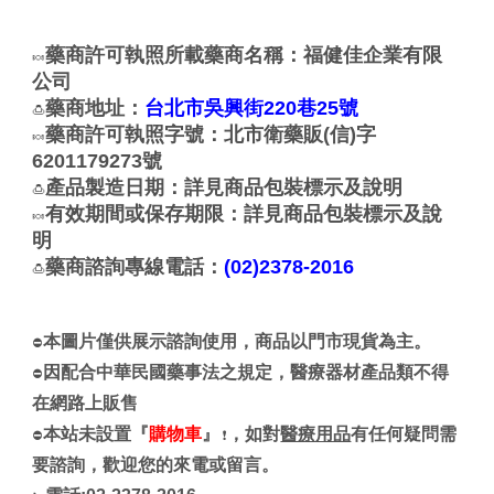
藥商許可執照所載藥商名稱：福健佳企業有限
🍬
公司
藥商地址：
台北市吳興街220巷25號
🍮
藥商許可執照字號：北市衛藥販(信)字
🍬
6201179273號
產品製造日期：詳見商品包裝標示及說明
🍮
有效期間或保存期限：詳見商品包裝標示及說
🍬
明
藥商諮詢專線電話：
(02)2378-2016
🍮
本圖片僅供展示諮詢使用，商品以門市現貨為主。
⛔
因配合中華民國藥事法之規定，醫療器材產品類不得
⛔
在網路上販售
本站未設置『
購物車
』
，如對
醫療用品
有任何疑問需
⛔
❗
要諮詢，歡迎您的來電或留言。