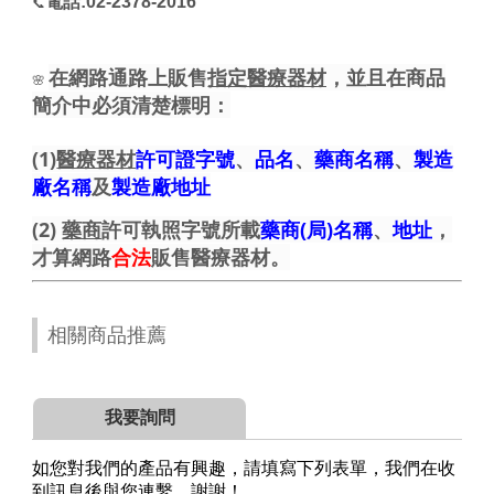
電話:02-2378-2016
📞
在網路通路上販售
指定醫療器材
，並且在商品
🌸
簡介中必須清楚標明：
(1)
醫療器材
許可證字號
、
品名
、
藥商名稱
、
製造
廠名稱
及
製造廠地址
(2)
藥商
許可執照字號所載
藥商(局)名稱
、
地址
，
才算網路
合法
販售醫療器材。
相關商品推薦
我要詢問
如您對我們的產品有興趣，請填寫下列表單，我們在收
到訊息後與您連繫，謝謝！