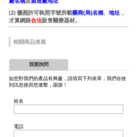
廠名稱
及
製造廠地址
(2)
藥商
許可執照字號所載
藥商(局)名稱
、
地址
，
才算網路
合法
販售醫療器材。
相關商品推薦
我要詢問
如您對我們的產品有興趣，請填寫下列表單，我們在收
到訊息後與您連繫，謝謝！
姓名
電話