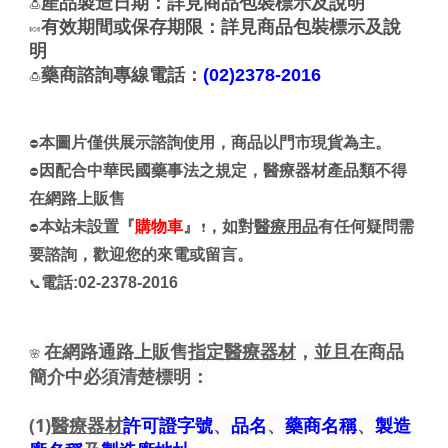
產品製造日期：詳見商品包裝標示及說明
🍮
有效期間或保存期限：詳見商品包裝標示及說
🍬
明
藥商諮詢專線電話：
(02)2378-2016
🍮
本圖片僅供展示諮詢使用，商品以門市現貨為主。
⛔
因配合中華民國藥事法之規定，醫療器材產品類不得
⛔
在網路上販售
本站未設置『
購物車
』
，如對
醫療用品
有任何疑問需
⛔
❗
要諮詢，歡迎您的來電或留言。
電話:02-2378-2016
📞
在網路通路上販售
指定醫療器材
，並且在商品
🌸
簡介中必須清楚標明：
(1)
醫療器材
許可證字號
、
品名
、
藥商名稱
、
製造