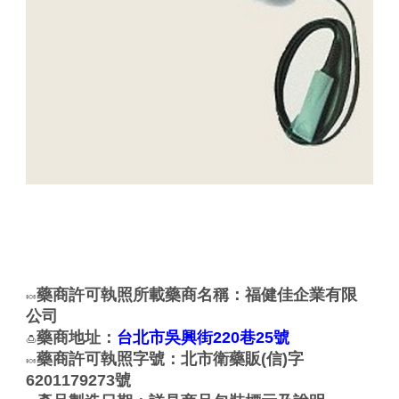
藥商許可執照所載藥商名稱：福健佳企業有限
🍬
公司
藥商地址：
台北市吳興街220巷25號
🍮
藥商許可執照字號：北市衛藥販(信)字
🍬
6201179273號